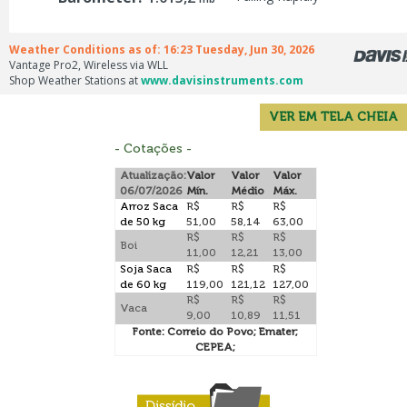
VER EM TELA CHEIA
- Cotações -
Atualização:
Valor
Valor
Valor
06/07/2026
Mín.
Médio
Máx.
Arroz Saca
R$
R$
R$
de 50 kg
51,00
58,14
63,00
R$
R$
R$
Boi
11,00
12,21
13,00
Soja Saca
R$
R$
R$
de 60 kg
119,00
121,12
127,00
R$
R$
R$
Vaca
9,00
10,89
11,51
Fonte: Correio do Povo; Emater;
CEPEA;